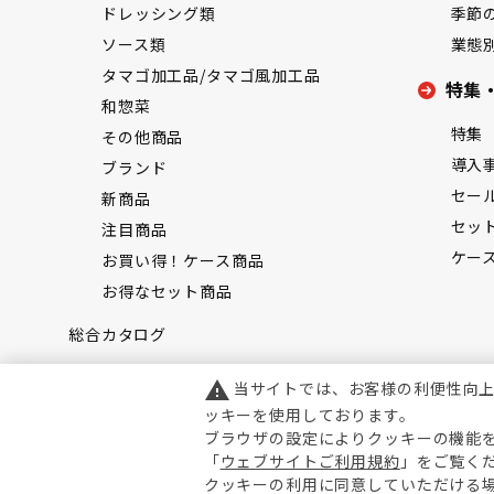
ドレッシング類
季節
ソース類
業態
タマゴ加工品/タマゴ風加工品
特集
和惣菜
特集
その他商品
導入
ブランド
セー
新商品
セッ
注目商品
ケー
お買い得！ケース商品
お得なセット商品
総合カタログ
当サイトでは、お客様の利便性向
warning
ッキーを使用しております。
ブラウザの設定によりクッキーの機能
「
ウェブサイトご利用規約
」をご覧く
クッキーの利用に同意していただける