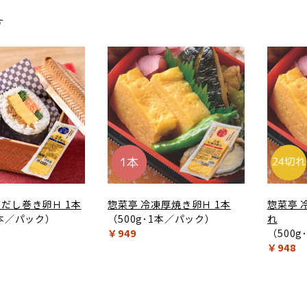
す
凍だし巻き卵Ｈ 1本
惣菜亭 冷凍厚焼き卵Ｈ 1本
惣菜亭 
1本／パック）
（500g･1本／パック）
れ
￥949
（500
￥948