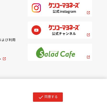
および利用
ト
同意する
check