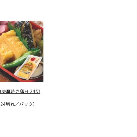
冷凍厚焼き卵Ｈ 24切
g･24切れ／パック）