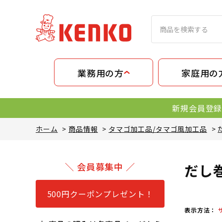
業務用の方
家庭用の
新規会員登録
ホーム
>
商品情報
>
タマゴ加工品/タマゴ風加工品
>
＼ 会員募集中 ／
だし
500円クーポンプレゼント！
表示方法：