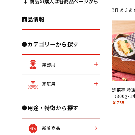
↓ 商品の購入は各商品ページから
3
件ありま
商品情報
●カテゴリーから探す
業務用
家庭用
惣菜亭 冷
（300g･
￥735
●用途・特徴から探す
新着商品