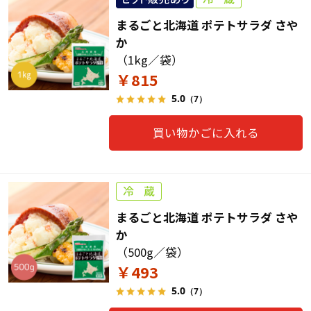
まるごと北海道 ポテトサラダ さや
か
（1kg／袋）
￥815
5.0
（7）
買い物かごに入れる
まるごと北海道 ポテトサラダ さや
か
（500g／袋）
￥493
5.0
（7）