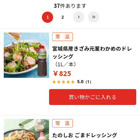
37
件あります
1
2
宮城県産きざみ元茎わかめのドレ
ッシング
（1L／本）
￥825
5.0
（1）
買い物かごに入れる
たのしお ごまドレッシング