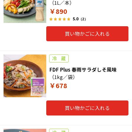
（1L／本）
￥890
5.0
（2）
買い物かごに入れる
FDF Plus 春雨サラダしそ風味
（1kg／袋）
￥678
買い物かごに入れる