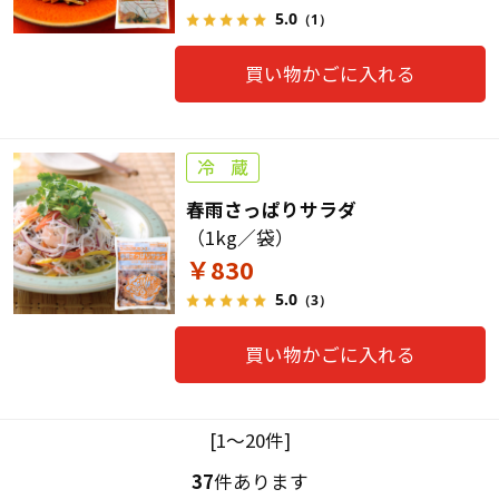
5.0
（1）
買い物かごに入れる
春雨さっぱりサラダ
（1kg／袋）
￥830
5.0
（3）
買い物かごに入れる
[1～20件]
37
件あります