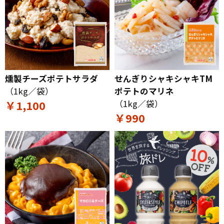
燻製チーズポテトサラダ
せんぎりシャキシャキTM
（1kg／袋）
ポテトのマリネ
￥1,100
（1kg／袋）
￥990