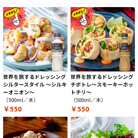
世界を旅するドレッシング
世界を旅するドレッシング
シルタースタイル ～シルキ
チポトレ～スモーキーホッ
ーオニオン～
トチリ～
（500ml／本）
（500ml／本）
￥550
￥550