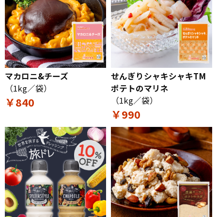
マカロニ&チーズ
せんぎりシャキシャキTM
（1kg／袋）
ポテトのマリネ
￥840
（1kg／袋）
￥990