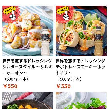
世界を旅するドレッシング
世界を旅するドレッシング
シルタースタイル ～シルキ
チポトレ～スモーキーホッ
ーオニオン～
トチリ～
（500ml／本）
（500ml／本）
￥550
￥550