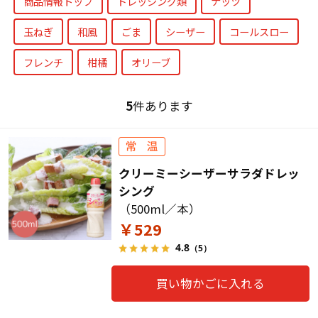
商品情報トップ
ドレッシング類
ナッツ
玉ねぎ
和風
ごま
シーザー
コールスロー
フレンチ
柑橘
オリーブ
5
件あります
クリーミーシーザーサラダドレッ
シング
（500ml／本）
￥529
4.8
（5）
買い物かごに入れる