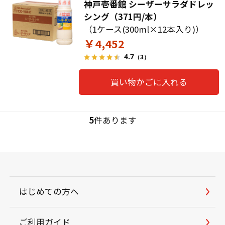
神戸壱番館 シーザーサラダドレッ
シング（371円/本）
（1ケース(300ml×12本入り)）
￥4,452
4.7
（3）
買い物かごに入れる
5
件あります
はじめての方へ
ご利用ガイド