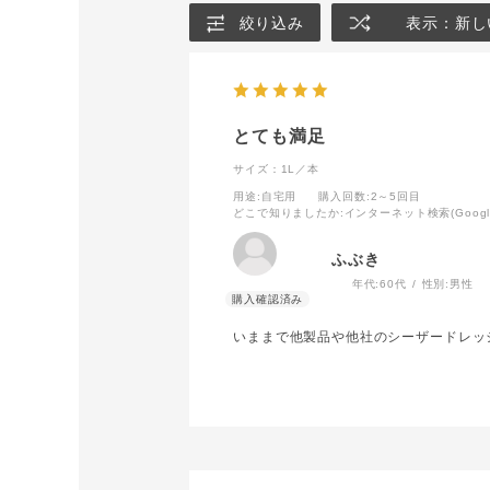
絞り込み
表示：新し
とても満足
サイズ：1L／本
用途
:自宅用
購入回数
:2～5回目
どこで知りましたか
:インターネット検索(Google,
ふぶき
年代:
60代
性別:
男性
いままで他製品や他社のシーザードレッ