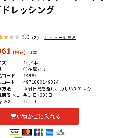
ダドレッシング
3.0
（2）
レビューを見る
961
イズ
1L／本
庫
○在庫あり
品コード
14987
ANコード
4971880149874
存方法
直射日光を避け、涼しい所で保存
味期間 ※1
製造日+300日
 ※2
1L×9
買い物かごに入れる