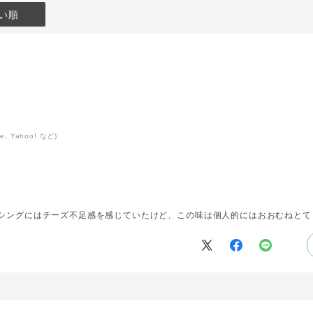
い順
 Yahoo! など)
シングにはチーズ不足感を感じていたけど、この味は個人的にはおおむねとて