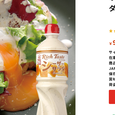
￥
サ
在
商
J
保
賞
荷姿