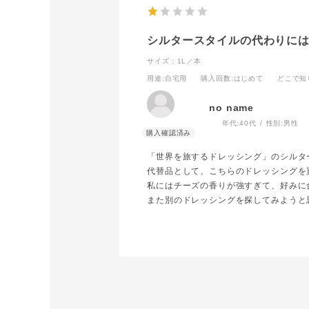
シルタースタイルの代わりに
サイズ：1L／本
用途
:自宅用
購入回数
:はじめて
どこで知
no name
年代:
40代
性別:
男性
「世界を旅するドレッシング」のシルタ
代替品として、こちらのドレッシングを
私にはチーズの香りが強すぎて、好みに
また別のドレッシングを探してみようと