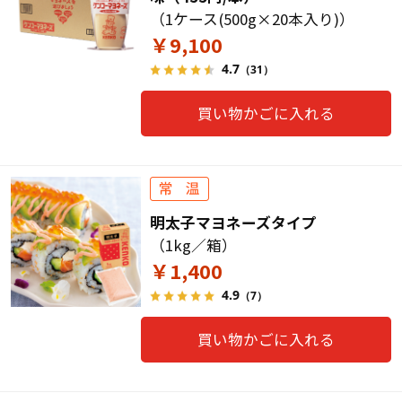
（1ケース(500g×20本入り)）
￥9,100
4.7
（31）
買い物かごに入れる
明太子マヨネーズタイプ
（1kg／箱）
￥1,400
4.9
（7）
買い物かごに入れる