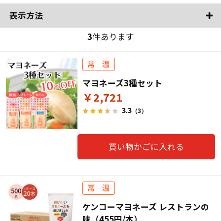
表示方法
3
件あります
マヨネーズ3種セット
￥2,721
3.3
（3）
買い物かごに入れる
ケンコーマヨネーズ レストランの
味（455円/本）