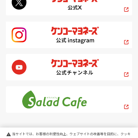
当サイトでは、お客様の利便性向上、ウェブサイトの改善等を目的に、クッキ
warning