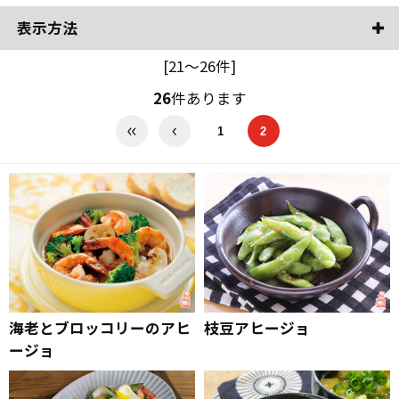
表示方法
[21～26件]
26
件あります
1
2
海老とブロッコリーのアヒ
枝豆アヒージョ
ージョ