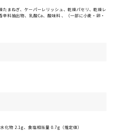
燥たまねぎ、ケーパーレリッシュ、乾燥パセリ、乾燥レ
辛料抽出物、乳酸Ca、酸味料 、（一部に小麦・卵・
、炭水化物 2.1g、食塩相当量 0.7g（推定値）