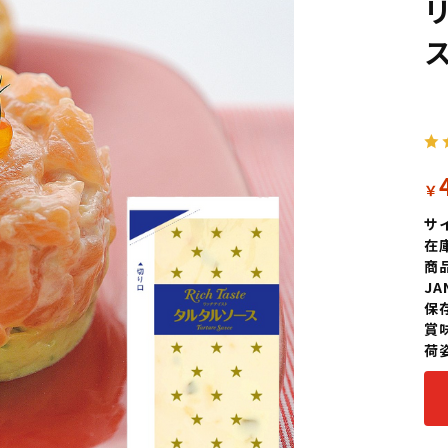
￥
サ
在
商
J
保
賞
荷姿