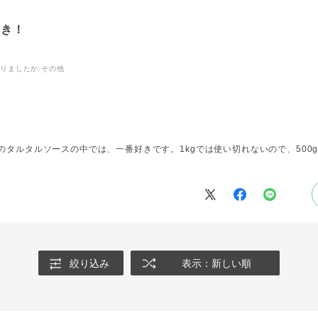
好き！
知りましたか
:その他
タルタルソースの中では、一番好きです。1kgでは使い切れないので、500
絞り込み
表示：新しい順