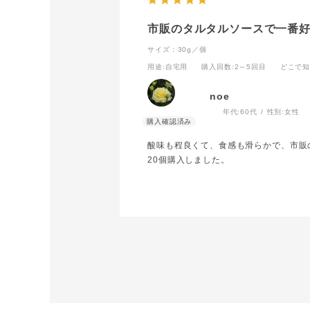
市販のタルタルソースで一番
サイズ：30g／個
用途
:自宅用
購入回数
:2～5回目
どこで
noe
年代:
60代
性別:
女性
酸味も程良くて、食感も滑らかで、市販の
20個購入しました。