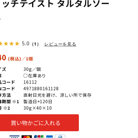
リッチテイスト タルタルソー
ス
5.0
（1）
レビューを見る
40
イズ
30g／個
庫
○在庫あり
品コード
16112
ANコード
4971880161128
存方法
直射日光を避け、涼しい所で保存
味期間 ※1
製造日+120日
 ※2
30g×40×10
買い物かごに入れる