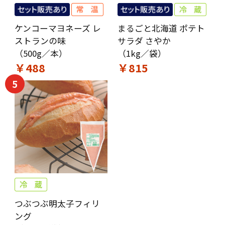
ケンコーマヨネーズ レ
まるごと北海道 ポテト
ストランの味
サラダ さやか
（500g／本）
（1kg／袋）
￥488
￥815
5
つぶつぶ明太子フィリ
ング