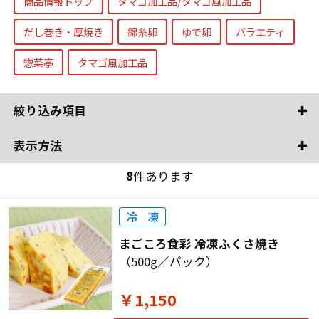
商品情報トップ
タマゴ加工品/タマゴ風加工品
だし巻き・厚焼き
錦糸卵
ゆで卵
バラエティ
惣菜亭
タマゴ風加工品
絞り込み項目
表示方法
8
件あります
まごころ食彩 冷凍ふくさ焼き
（500g／パック）
￥1,150