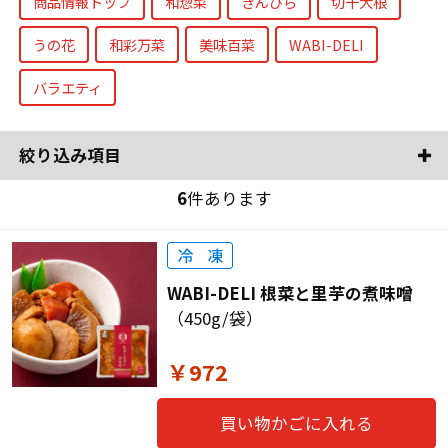
商品情報トップ
和惣菜
きんぴら
切干大根
うの花
和彩万菜
美味百菜
WABI-DELI
バラエティ
絞り込み項目
6
件あります
WABI-DELI 根菜と里芋の煮味噌
（450g/袋）
￥972
買い物かごに入れる