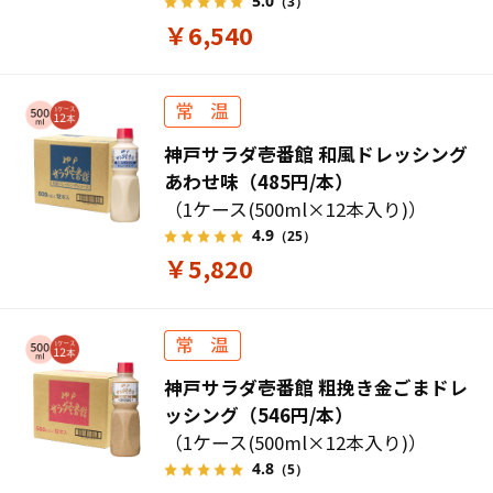
5.0
（3）
￥6,540
神戸サラダ壱番館 和風ドレッシング
あわせ味（485円/本）
（1ケース(500ml×12本入り)）
4.9
（25）
￥5,820
神戸サラダ壱番館 粗挽き金ごまドレ
ッシング（546円/本）
（1ケース(500ml×12本入り)）
4.8
（5）