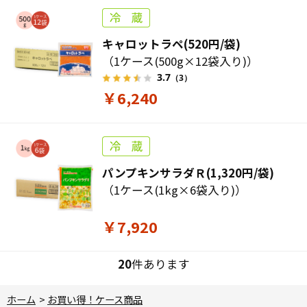
キャロットラペ(520円/袋)
（1ケース(500g×12袋入り)）
3.7
（3）
￥6,240
パンプキンサラダＲ(1,320円/袋)
（1ケース(1kg×6袋入り)）
￥7,920
20
件あります
ホーム
>
お買い得！ケース商品