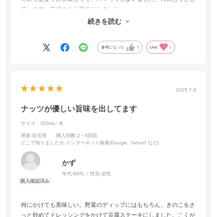
ています。友達にもお裾分けしました。
温野菜や魚介類にもよく合うし、ついつい食べ過ぎてしまうのが難
続きを読む
点です。
参考になった
0
Like!
1
2025.7.8
ナッツが優しい旨味を出してます
サイズ：300ml／本
用途
:自宅用
購入回数
:2～5回目
どこで知りましたか
:インターネット検索(Google, Yahoo! など)
かず
年代:
60代
性別:
女性
何にかけても美味しい。野菜のディップにはもちろん、きのこをさ
っと炒めてドレッシングをかけて豆腐ステーキにしました。こくが