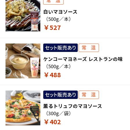
白いマヨソース
（500g／本）
￥527
ケンコーマヨネーズ レストランの味
（500g／本）
￥488
薫るトリュフのマヨソース
（300g／袋）
￥402