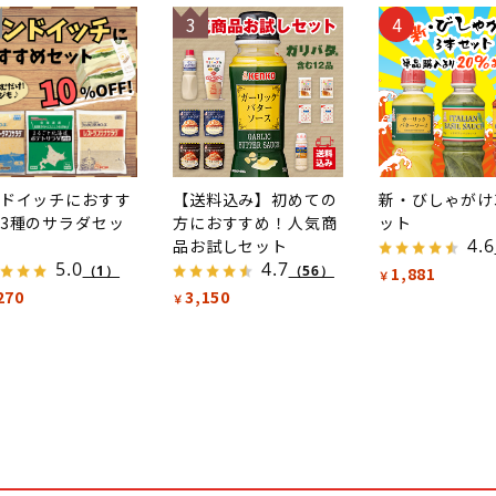
3
4
ドイッチにおすす
【送料込み】初めての
新・びしゃがけ
3種のサラダセッ
方におすすめ！人気商
ット
4.6
品お試しセット
5.0
4.7
（1）
（56）
1,881
￥
270
3,150
￥