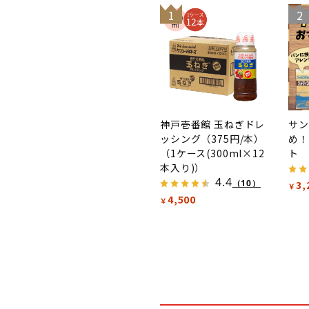
1
2
神戸壱番館 玉ねぎドレ
サン
ッシング（375円/本）
め！
（1ケース(300ml×12
ト
本入り)）
4.4
（10）
3,
￥
4,500
￥