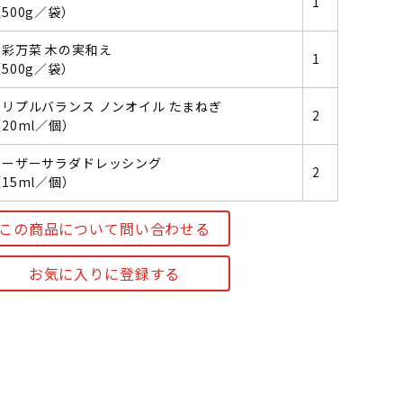
1
500g／袋）
和彩万菜 木の実和え
1
500g／袋）
トリプルバランス ノンオイル たまねぎ
2
20ml／個）
シーザーサラダドレッシング
2
15ml／個）
この商品について問い合わせる
お気に入りに登録する