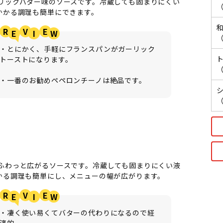
リックバター味のソースです。冷蔵しても固まりにくい
（
かかる調理も簡単にできます。
R
V
E
（
・とにかく、手軽にフランスパンがガーリック
トーストになります。
（
・一番のお勧めペペロンチーノは絶品です。
（
ふわっと広がるソースです。冷蔵しても固まりにくい液
かる調理も簡単にし、メニューの幅が広がります。
R
V
E
・凄く使い易くてバターの代わりになるので経
済的。