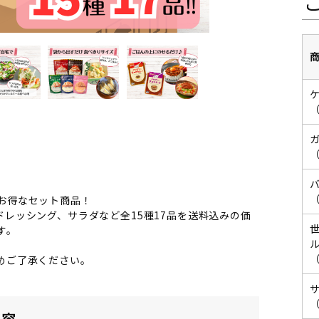
（
（
（
お得なセット商品！
レッシング、サラダなど全15種17品を送料込みの価
す。
（
めご了承ください。
（
内容