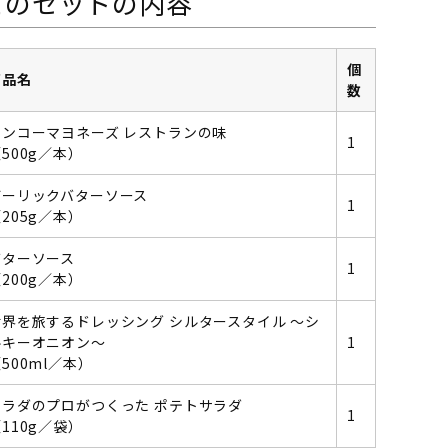
このセットの内容
個
商品名
数
ケンコーマヨネーズ レストランの味
1
500g／本）
ガーリックバターソース
1
205g／本）
バターソース
1
200g／本）
世界を旅するドレッシング シルタースタイル ～シ
ルキーオニオン～
1
500ml／本）
サラダのプロがつくった ポテトサラダ
1
110g／袋）