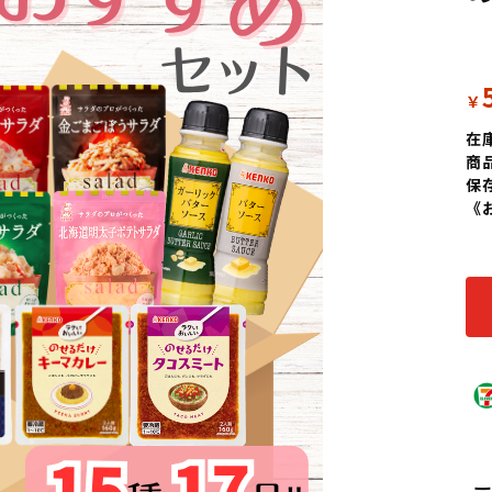
￥
在
商
保
《