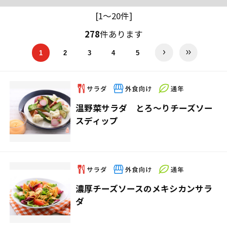
[1～20件]
278
件あります
1
2
3
4
5
温野菜サラダ とろ～りチーズソー
スディップ
濃厚チーズソースのメキシカンサラ
ダ