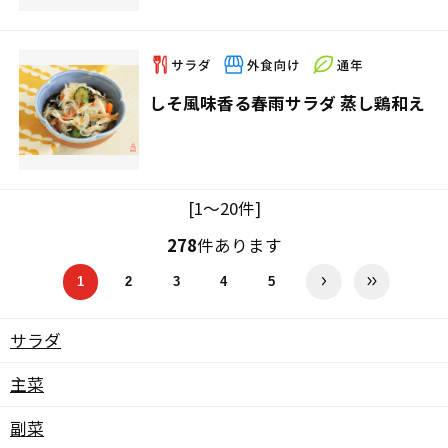
しそ風味香る春雨サラダ 蒸し鶏和え
[1～20件]
278
件あります
1
2
3
4
5
サラダ
主菜
副菜