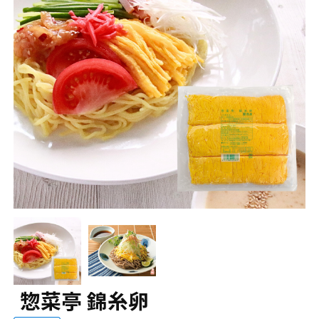
惣菜亭 錦糸卵