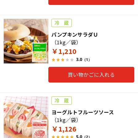
パンプキンサラダＵ
（1kg／袋）
￥1,210
3.0
（1）
買い物かごに入れる
ヨーグルトフルーツソース
（1kg／袋）
￥1,126
5.0
（2）