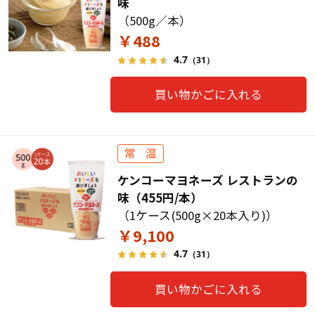
味
（500g／本）
￥488
4.7
（31）
買い物かごに入れる
ケンコーマヨネーズ レストランの
味（455円/本）
（1ケース(500g×20本入り)）
￥9,100
4.7
（31）
買い物かごに入れる