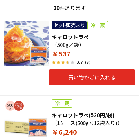
20
件あります
キャロットラペ
（500g／袋）
￥537
3.7
（3）
買い物かごに入れる
キャロットラペ(520円/袋)
（1ケース(500g×12袋入り)）
￥6,240