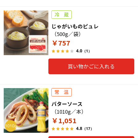
じゃがいものピュレ
（500g／袋）
￥757
4.0
（1）
買い物かごに入れる
バターソース
（1010g／本）
￥1,051
4.8
（17）