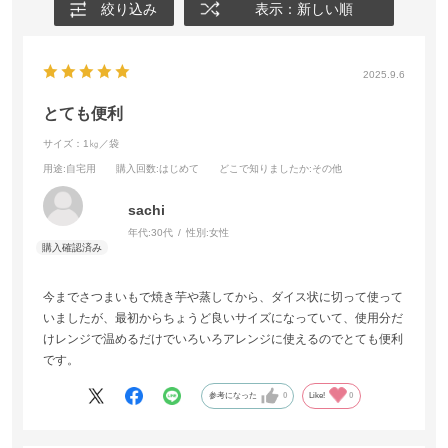
絞り込み
表示：新しい順
2025.9.6
とても便利
サイズ：1㎏／袋
用途
:自宅用
購入回数
:はじめて
どこで知りましたか
:その他
sachi
年代:
30代
性別:
女性
今までさつまいもで焼き芋や蒸してから、ダイス状に切って使って
いましたが、最初からちょうど良いサイズになっていて、使用分だ
けレンジで温めるだけでいろいろアレンジに使えるのでとても便利
です。
参考になった
0
Like!
0