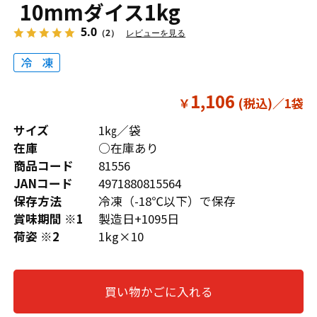
10mmダイス1kg
5.0
（2）
レビューを見る
1,106
￥
サイズ
1㎏／袋
在庫
○在庫あり
商品コード
81556
JANコード
4971880815564
保存方法
冷凍（-18℃以下）で保存
賞味期間 ※1
製造日+1095日
荷姿 ※2
1kg×10
買い物かごに入れる