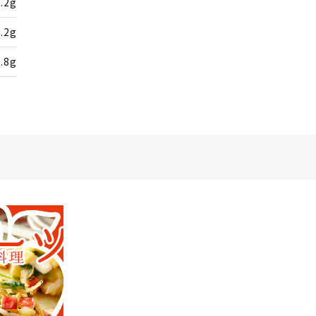
3.2g
1.2g
0.8g