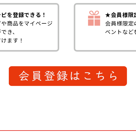
シピを登録できる！
★会員様限
ピや商品をマイページ
会員様限定
ができ、
ベントなど
省けます！