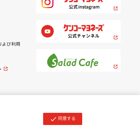
および利用
ト
同意する
check