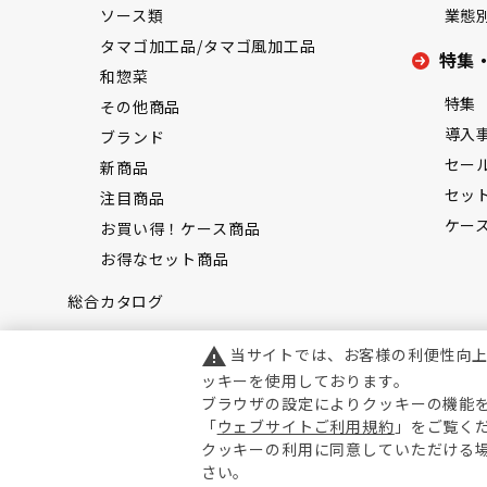
ソース類
業態
タマゴ加工品/タマゴ風加工品
特集
和惣菜
特集
その他商品
導入
ブランド
セー
新商品
セッ
注目商品
ケー
お買い得！ケース商品
お得なセット商品
総合カタログ
当サイトでは、お客様の利便性向
warning
ッキーを使用しております。
ブラウザの設定によりクッキーの機能
「
ウェブサイトご利用規約
」をご覧く
クッキーの利用に同意していただける
さい。