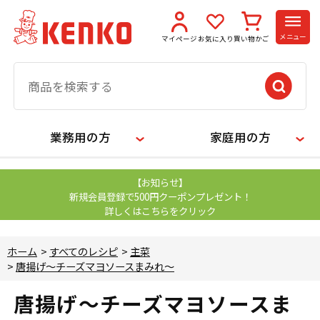
メニュー
マイページ
お気に入り
買い物かご
業務用の方
家庭用の方
【お知らせ】
新規会員登録で500円クーポンプレゼント！
詳しくはこちらをクリック
ホーム
>
すべてのレシピ
>
主菜
>
唐揚げ～チーズマヨソースまみれ～
唐揚げ～チーズマヨソースま