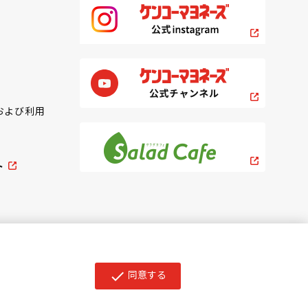
および利用
ト
同意する
check