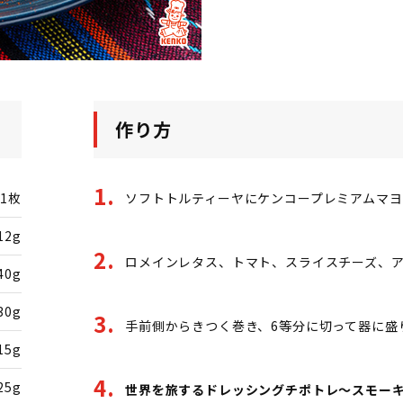
作り方
1枚
ソフトトルティーヤにケンコープレミアムマヨ
12g
ロメインレタス、トマト、スライスチーズ、
40g
30g
手前側からきつく巻き、6等分に切って器に盛
15g
25g
世界を旅するドレッシングチポトレ～スモー