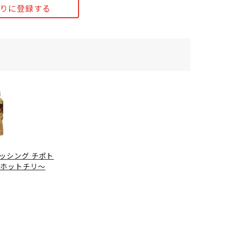
りに登録する
ッシング チポト
ーホットチリ～