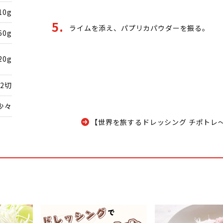
10g
ライムを添え、パプリカパウダーを振る。
60g
20g
2切
少々
【世界を旅するドレッシング チポトレ