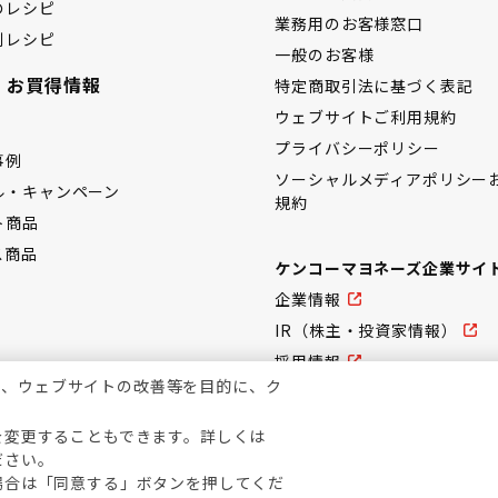
のレシピ
業務用のお客様窓口
別レシピ
一般のお客様
・お買得情報
特定商取引法に基づく表記
ウェブサイトご利用規約
プライバシーポリシー
事例
ソーシャルメディアポリシー
ル・キャンペーン
規約
ト商品
ス商品
ケンコーマヨネーズ企業サイ
企業情報
IR（株主・投資家情報）
採用情報
上、ウェブサイトの改善等を目的に、ク
を変更することもできます。詳しくは
ださい。
場合は「同意する」ボタンを押してくだ
copyright KENKO Mayonnaise Co.,Ltd.All rights reserved.