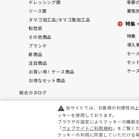
ドレッシング類
季節
ソース類
業態
タマゴ加工品/タマゴ風加工品
特集
和惣菜
特集
その他商品
導入
ブランド
セー
新商品
セッ
注目商品
ケー
お買い得！ケース商品
お得なセット商品
総合カタログ
当サイトでは、お客様の利便性向
warning
ッキーを使用しております。
ブラウザの設定によりクッキーの機能
「
ウェブサイトご利用規約
」をご覧く
クッキーの利用に同意していただける