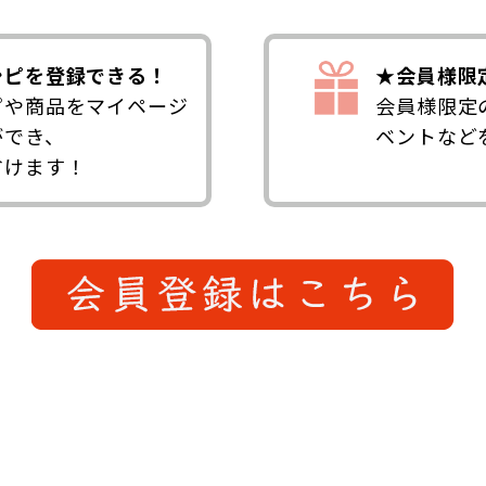
シピを登録できる！
★会員様限
ピや商品をマイページ
会員様限定
ができ、
ベントなど
省けます！