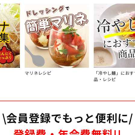
マリネレシピ
「冷やし麺」におす
品・レシピ
\会員登録でもっと便利に/
登録費・年会費無料!!