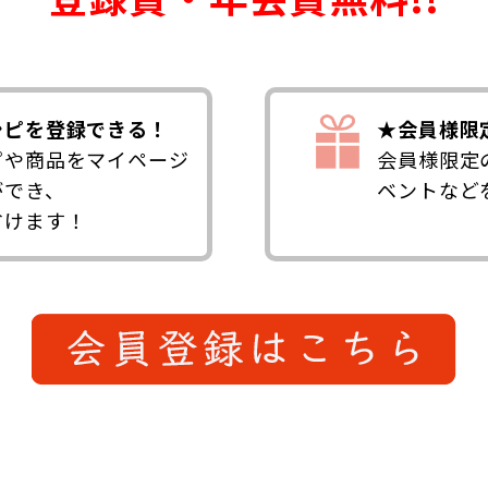
シピを登録できる！
★会員様限
ピや商品をマイページ
会員様限定
ができ、
ベントなど
省けます！