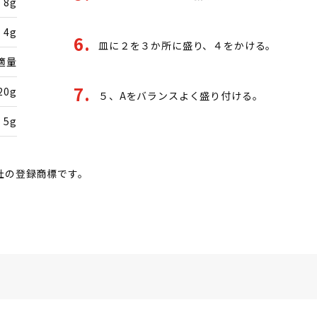
8g
4g
皿に２を３か所に盛り、４をかける。
適量
20g
５、Aをバランスよく盛り付ける。
5g
社の登録商標です。