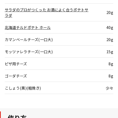
サラダのプロがつくった お酒によく合うポテトサ
20g
ラダ
北海道チルドポテト ホール
40g
カマンベールチーズ(一口大)
20g
モッツァレラチーズ(一口大)
15g
ピザ用チーズ
8g
ゴーダチーズ
8g
こしょう(黒)(粗挽き)
少々
作り方