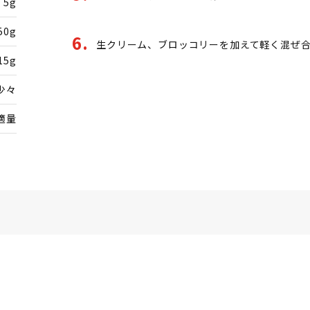
5g
50g
生クリーム、ブロッコリーを加えて軽く混ぜ
15g
少々
適量