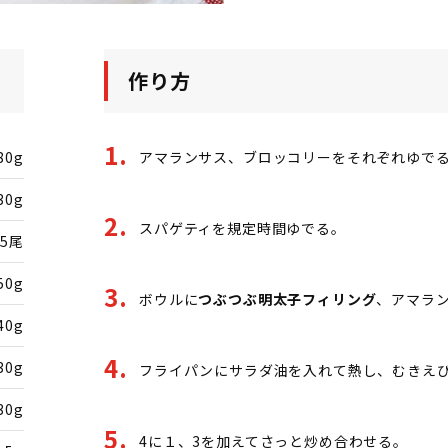
作り方
80g
アマランサス、ブロッコリーをそれぞれゆで
30g
スパゲティを規定時間ゆでる。
5尾
50g
ボウルに
つぶつぶ明太子フィリング
、アマラ
40g
30g
フライパンにサラダ油を入れて熱し、むきえ
30g
4に１、3を加えてさっと炒め合わせる。