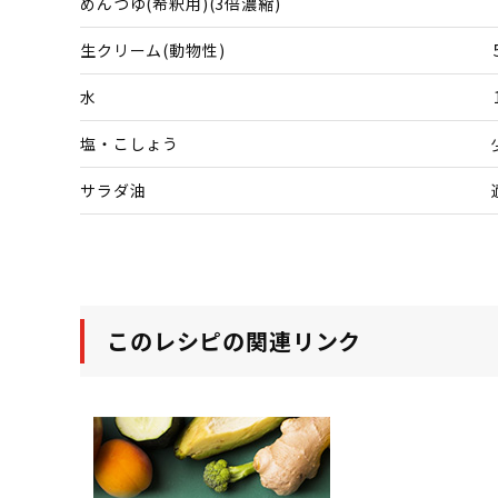
めんつゆ(希釈用)(3倍濃縮)
生クリーム(動物性)
水
塩・こしょう
サラダ油
このレシピの関連リンク