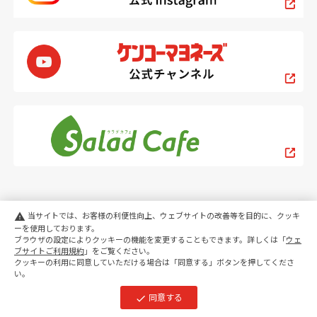
当サイトでは、お客様の利便性向上、ウェブサイトの改善等を目的に、クッキ
warning
ーを使用しております。
ブラウザの設定によりクッキーの機能を変更することもできます。詳しくは「
ウェ
PC
スマートフォン
ブサイトご利用規約
」をご覧ください。
クッキーの利用に同意していただける場合は「同意する」ボタンを押してくださ
い。
copyright KENKO Mayonnaise Co.,Ltd.All rights reserved.
同意する
check