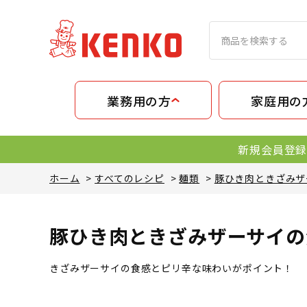
業務用の方
家庭用の
新規会員登録
ホーム
>
すべてのレシピ
>
麺類
>
豚ひき肉ときざみザ
豚ひき肉ときざみザーサイの
きざみザーサイの食感とピリ辛な味わいがポイント！