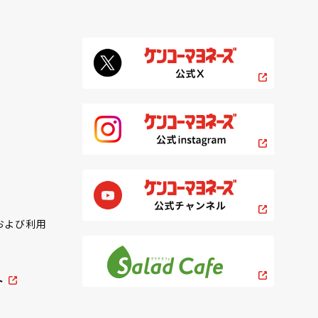
および利用
ト