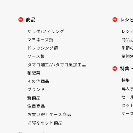
商品
レシ
サラダ/フィリング
レシ
マヨネーズ類
商品
ドレッシング類
季節
ソース類
業態
タマゴ加工品/タマゴ風加工品
特集
和惣菜
特集
その他商品
導入
ブランド
セー
新商品
セッ
注目商品
ケー
お買い得！ケース商品
お得なセット商品