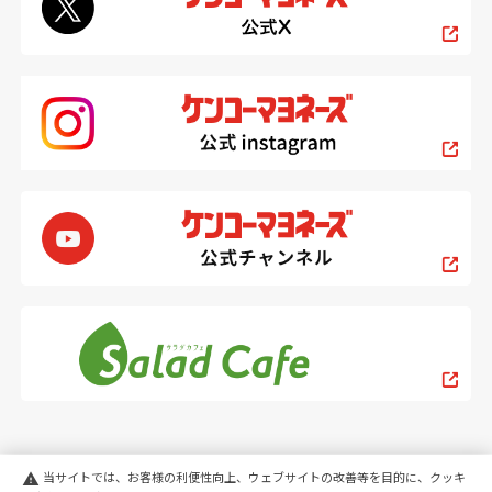
当サイトでは、お客様の利便性向上、ウェブサイトの改善等を目的に、クッキ
warning