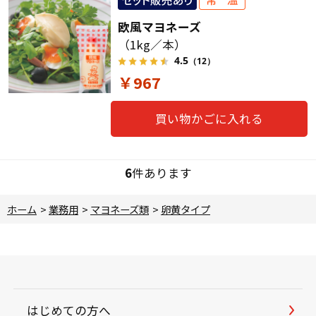
欧風マヨネーズ
（1kg／本）
4.5
（12）
￥967
買い物かごに入れる
6
件あります
ホーム
>
業務用
>
マヨネーズ類
>
卵黄タイプ
はじめての方へ