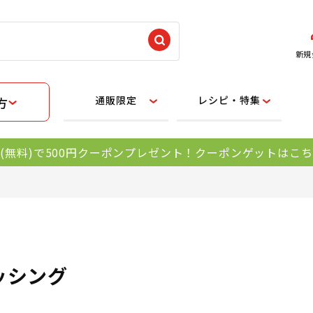
新規
通販限定
レシピ・特集
方
(無料)で500円クーポンプレゼント！クーポンゲットはこ
ッシング