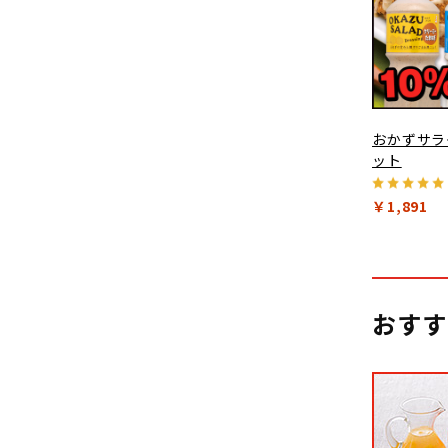
おかずサラ
ット
￥1,891
おすす