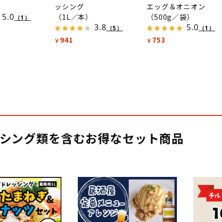
）
ッシング
エッグ＆オニオン
5.0
（1L／本）
（500g／袋）
（1）
3.8
5.0
（5）
（1）
941
753
￥
￥
シング類を含むお得なセット商品