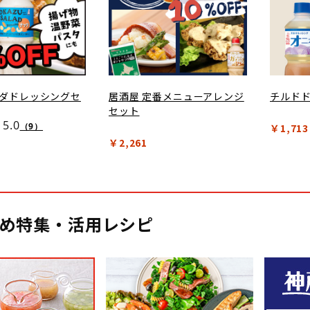
ダドレッシングセ
居酒屋 定番メニューアレンジ
チルド
セット
5.0
（9）
￥1,713
￥2,261
め特集・活用レシピ