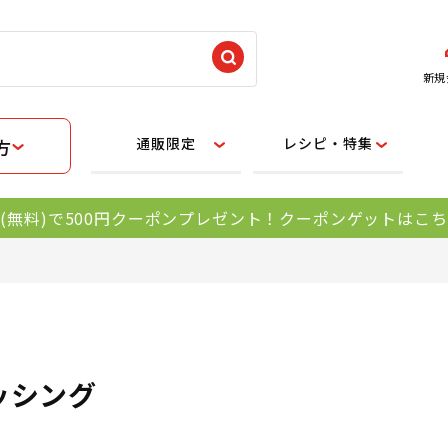
新規
通販限定
レシピ・特集
方
(無料)で500円クーポンプレゼント！クーポンゲットはこ
ッシング