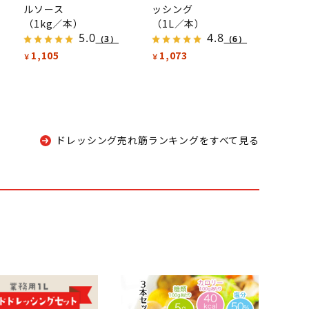
ルソース
ッシング
（1kg／本）
（1L／本）
5.0
4.8
（3）
（6）
1,105
1,073
￥
￥
ドレッシング売れ筋ランキングをすべて見る