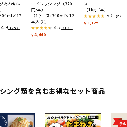
グあわせ味
ードレッシング（370
ス
本）
円/本）
（1kg／本）
5.0
00ml×12
（1ケース(300ml×12
（2）
本入り)）
1,125
￥
4.9
4.7
（25）
（10）
4,440
￥
シング類を含むお得なセット商品