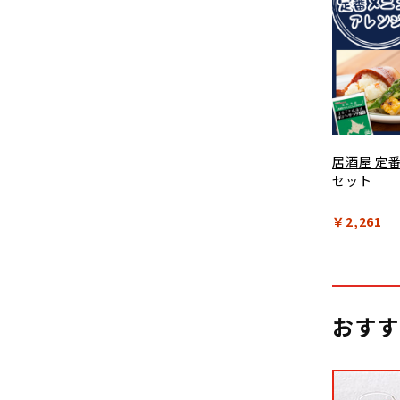
居酒屋 定
セット
￥2,261
おすす