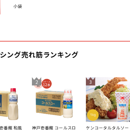
小袋
シング売れ筋ランキング
2
3
壱番館 和風
神戸壱番館 コールスロ
ケンコータルタルソー