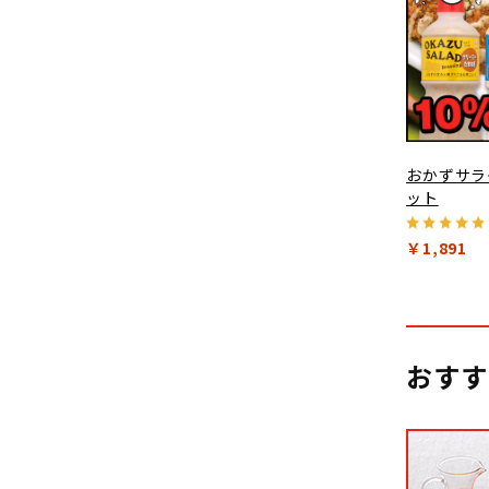
おかずサラ
ット
￥1,891
おすす