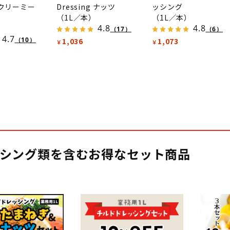
g クリーミー
Dressing ナッツ
ッシング
（1L／本）
（1L／本）
4.8
4.8
）
（17）
（6）
4.7
（10）
1,036
1,073
￥
￥
シング類を含むお得なセット商品