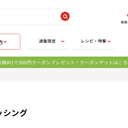
新規
通販限定
レシピ・特集
方
(無料)で500円クーポンプレゼント！クーポンゲットはこ
ッシング