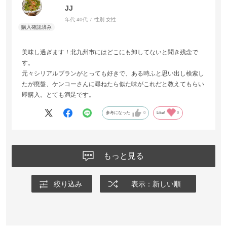
JJ
年代:
40代
性別:
女性
美味し過ぎます！北九州市にはどこにも卸してないと聞き残念で
す。
元々シリアルブランがとっても好きで、ある時ふと思い出し検索し
たが廃盤、ケンコーさんに尋ねたら似た味がこれだと教えてもらい
即購入。とても満足です。
参考になった
0
Like!
0
もっと見る
絞り込み
表示：新しい順