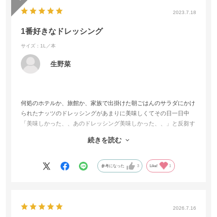
2023.7.18
1番好きなドレッシング
サイズ：1L／本
生野菜
何処のホテルか、旅館か、家族で出掛けた朝ごはんのサラダにかけ
られたナッツのドレッシングがあまりに美味しくてその日一日中
「美味しかった、、あのドレッシング美味しかった、、」と反芻す
る程。
続きを読む
それから手当たり次第にナッツ系ドレッシングを試すものの、なん
か違うと思う日々。
ある日一緒に旅行に行っていた母から「色似てるしこれかも、、」
参考になった
3
Like!
1
と連絡。
あーーー、まさにこれーーーめっちゃ美味ーと生野菜爆食い。
美味しいけど一人暮らしだから業務用は飽きるかもと、ちょっと分
けて貰ったドレッシングは2日で完食。
2026.7.16
こりゃいかんと、業務用2本購入しました。