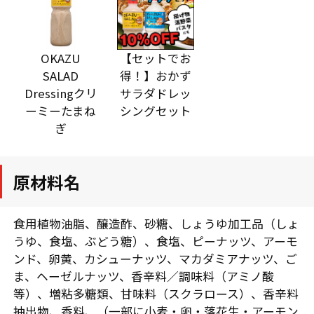
OKAZU
【セットでお
SALAD
得！】おかず
Dressingクリ
サラダドレッ
ーミーたまね
シングセット
ぎ
原材料名
食用植物油脂、醸造酢、砂糖、しょうゆ加工品（しょ
うゆ、食塩、ぶどう糖）、食塩、ピーナッツ、アーモ
ンド、卵黄、カシューナッツ、マカダミアナッツ、ご
ま、ヘーゼルナッツ、香辛料／調味料（アミノ酸
等）、増粘多糖類、甘味料（スクラロース）、香辛料
抽出物、香料、（一部に小麦・卵・落花生・アーモン