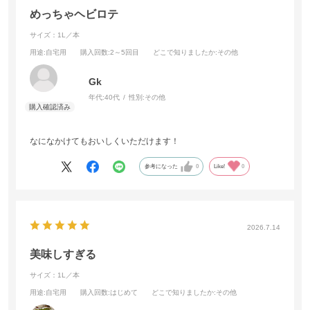
一本目、生野菜やらうどんやら色々のお供に毎日食べていたらあっ
めっちゃヘビロテ
という間に無くなり、人生最大のドレッシングに出会えて感謝して
サイズ：1L／本
います。
用途
:自宅用
購入回数
:2～5回目
どこで知りましたか
:その他
小さいサイズもあると良いなと思いながらも、このドレッシングな
ら美味しいから食べ切れるし、もっと食べたい！となるからいいの
Gk
かもとまで思うようになりました。
年代:
40代
性別:
その他
本当に大好きなドレッシングを作って下さり、感謝しております。
なになかけてもおいしくいただけます！
参考になった
0
Like!
0
2026.7.14
美味しすぎる
サイズ：1L／本
用途
:自宅用
購入回数
:はじめて
どこで知りましたか
:その他