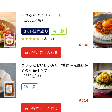
す
のせるだけタコスミート
（160g／袋）
5.0
（3）
￥338
買い物かごに入れる
コリっとおいしい冷凍宮城県産元茎わか
めの中華仕立て
（250g/袋）
￥514
買い物かごに入れる