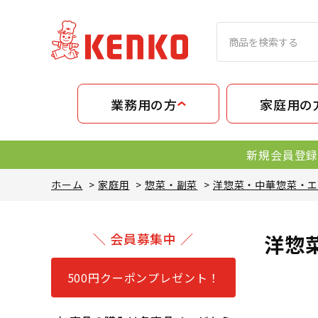
業務用の方
家庭用の
新規会員登録
ホーム
>
家庭用
>
惣菜・副菜
>
洋惣菜・中華惣菜・
＼ 会員募集中 ／
洋惣
500円クーポンプレゼント！