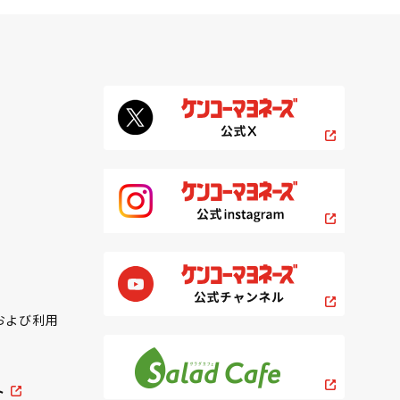
および利用
ト