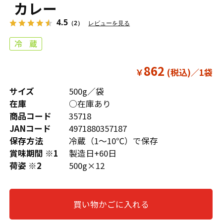
カレー
4.5
（2）
レビューを見る
862
￥
サイズ
500g／袋
在庫
○在庫あり
商品コード
35718
JANコード
4971880357187
保存方法
冷蔵（1～10℃）で保存
賞味期間 ※1
製造日+60日
荷姿 ※2
500g×12
買い物かごに入れる