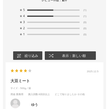
レビュー件数：
件
★
5
(1)
★
4
(1)
★
3
(0)
★
2
(0)
★
1
(0)
絞り込み
表示：新しい順
2025.12.5
大豆ミート
サイズ：500g／袋
用途
:業務用
購入回数
:6回目以上
どこで知りましたか
:その他
ゆう