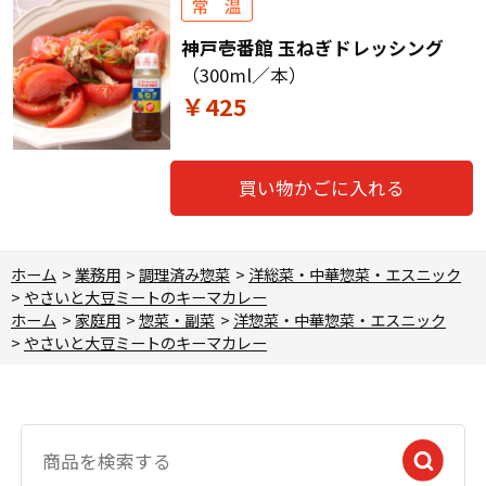
神戸壱番館 玉ねぎドレッシング
（300ml／本）
￥425
買い物かごに入れる
ホーム
>
業務用
>
調理済み惣菜
>
洋総菜・中華惣菜・エスニック
>
やさいと大豆ミートのキーマカレー
ホーム
>
家庭用
>
惣菜・副菜
>
洋惣菜・中華惣菜・エスニック
>
やさいと大豆ミートのキーマカレー