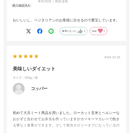
年代:
50代
性別:
女性
おいしいし、ベジタリアンのお客様に出せるので重宝しています。
参考になった
0
Like!
0
2024.10.15
美味しいダイエット
サイズ：500g／袋
コッパー
初めて大豆ミート商品を買いました。ローカット玄米とヘルシーな
おかずと合わせてお弁当を作っていますがカーキーマカレーで飽き
る事なく食事ができます。そして相当カロリーオフになっているの
で、ゆっくり痩せてきています。