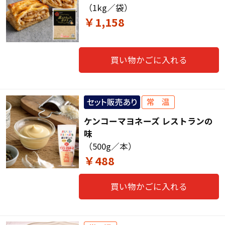
（1kg／袋）
￥1,158
買い物かごに入れる
ケンコーマヨネーズ レストランの
味
（500g／本）
￥488
買い物かごに入れる