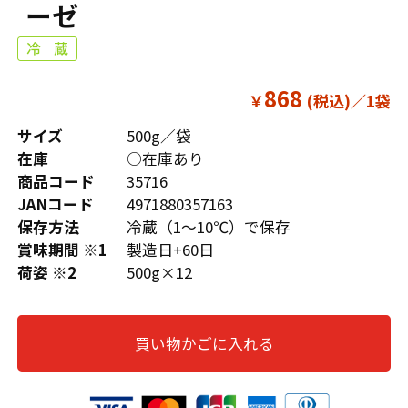
ーゼ
868
￥
サイズ
500g／袋
在庫
○在庫あり
商品コード
35716
JANコード
4971880357163
保存方法
冷蔵（1～10℃）で保存
賞味期間 ※1
製造日+60日
荷姿 ※2
500g×12
買い物かごに入れる