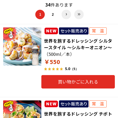
34
件あります
1
2
世界を旅するドレッシング シルタ
ースタイル ～シルキーオニオン～
（500ml／本）
￥550
5.0
（5）
買い物かごに入れる
世界を旅するドレッシング チポト