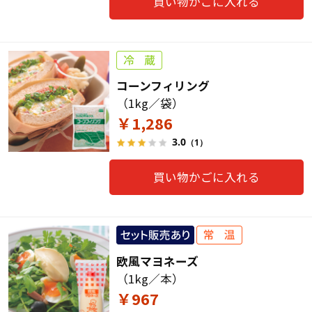
買い物かごに入れる
コーンフィリング
（1kg／袋）
￥1,286
3.0
（1）
買い物かごに入れる
欧風マヨネーズ
（1kg／本）
￥967