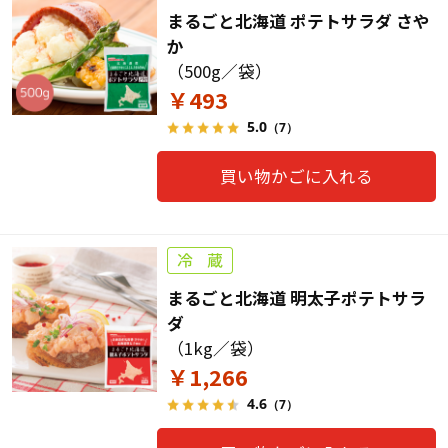
まるごと北海道 ポテトサラダ さや
か
（500g／袋）
￥493
5.0
（7）
買い物かごに入れる
まるごと北海道 明太子ポテトサラ
ダ
（1kg／袋）
￥1,266
4.6
（7）