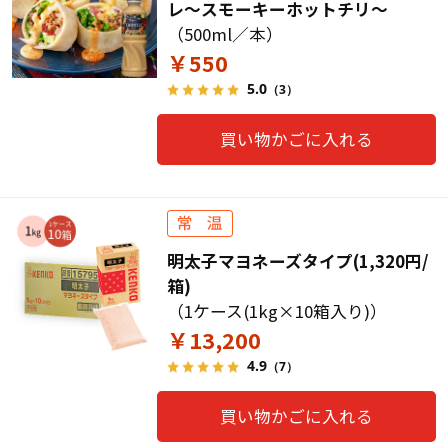
レ～スモーキーホットチリ～
（500ml／本）
￥550
5.0
（3）
買い物かごに入れる
明太子マヨネーズタイプ(1,320円/
箱)
（1ケース(1kg×10箱入り)）
￥13,200
4.9
（7）
買い物かごに入れる