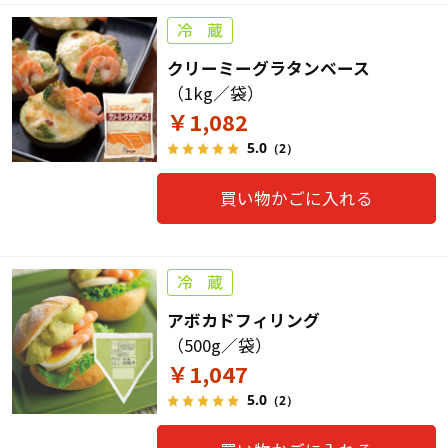
クリーミーグラタンベース
（1kg／袋）
￥1,082
5.0
（2）
買い物かごに入れる
アボカドフィリング
（500g／袋）
￥1,047
5.0
（2）