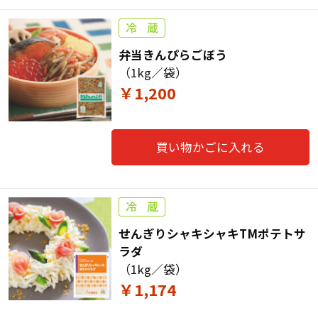
弁当きんぴらごぼう
（1kg／袋）
￥1,200
買い物かごに入れる
せんぎりシャキシャキTMポテトサ
ラダ
（1kg／袋）
￥1,174