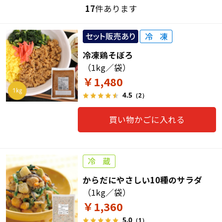
17
件あります
冷凍鶏そぼろ
（1kg／袋）
￥1,480
4.5
（2）
買い物かごに入れる
からだにやさしい10種のサラダ
（1kg／袋）
￥1,360
5.0
（1）