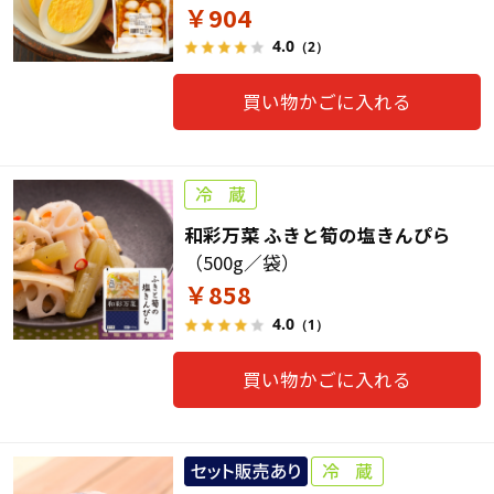
￥904
4.0
（2）
買い物かごに入れる
和彩万菜 ふきと筍の塩きんぴら
（500g／袋）
￥858
4.0
（1）
買い物かごに入れる