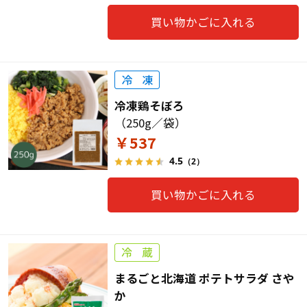
買い物かごに入れる
冷凍鶏そぼろ
（250g／袋）
￥537
4.5
（2）
買い物かごに入れる
まるごと北海道 ポテトサラダ さや
か