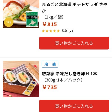
まるごと北海道 ポテトサラダ さや
か
（1kg／袋）
￥815
5.0
（7）
買い物かごに入れる
惣菜亭 冷凍だし巻き卵Ｈ 1本
（300g･1本／パック）
￥735
買い物かごに入れる