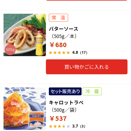
バターソース
（505g／本）
￥680
4.8
（17）
買い物かごに入れる
キャロットラペ
（500g／袋）
￥537
3.7
（3）