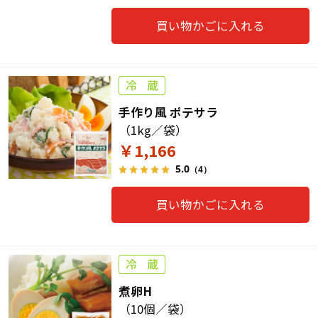
買い物かごに入れる
手作り風 ポテサラ
（1kg／袋）
￥1,166
5.0
（4）
買い物かごに入れる
煮卵H
（10個／袋）