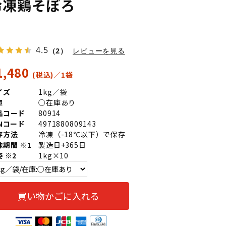
冷凍鶏そぼろ
4.5
（2）
レビューを見る
1,480
イズ
1kg／袋
庫
○在庫あり
品コード
80914
ANコード
4971880809143
存方法
冷凍（-18℃以下）で保存
味期間 ※1
製造日+365日
 ※2
1kg×10
買い物かごに入れる