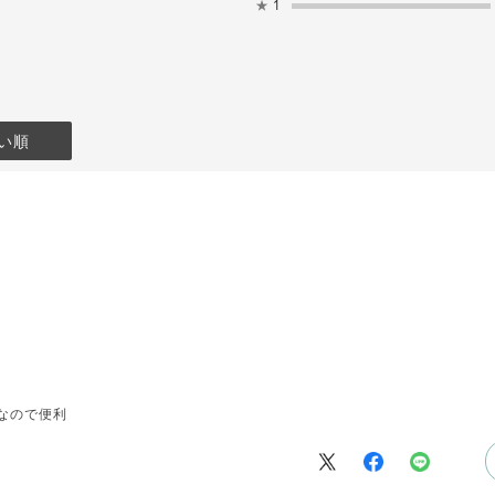
★
1
い順
なので便利