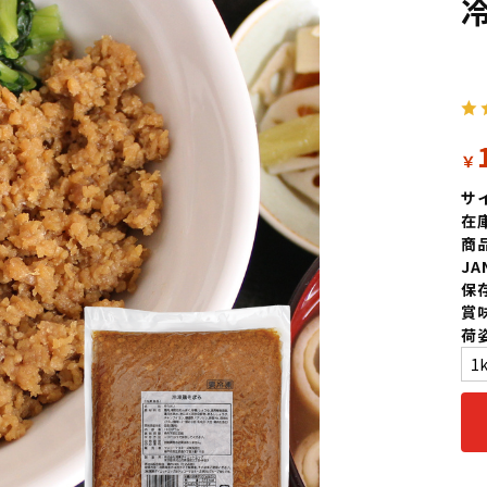
￥
サ
在
商
J
保
賞
荷姿