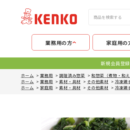
業務用の方
家庭用の
新規会員登録
ホーム
>
業務用
>
調理済み惣菜
>
和惣菜（煮物・和
ホーム
>
業務用
>
素材・具材
>
その他素材
>
冷凍鶏
ホーム
>
家庭用
>
素材・具材
>
その他素材
>
冷凍鶏