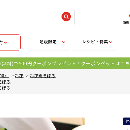
新規
通販限定
レシピ・特集
方
(無料)で500円クーポンプレゼント！クーポンゲットはこ
え物）
>
冷凍
>
冷凍鶏そぼろ
そぼろ
そぼろ