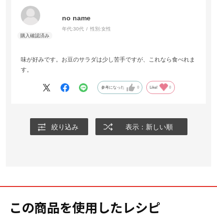
no name
年代:
30代
性別:
女性
味が好みです。お豆のサラダは少し苦手ですが、これなら食べれま
す。
参考になった
0
Like!
0
絞り込み
表示：新しい順
この商品を使用したレシピ