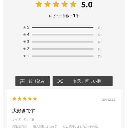
5.0
1
レビュー件数：
件
★
5
(1)
★
4
(0)
★
3
(0)
★
2
(0)
★
1
(0)
絞り込み
表示：新しい順
2025.11.3
大好きです
サイズ：1kg／袋
用途
:自宅用
購入回数
:はじめて
どこで知りましたか
:その他