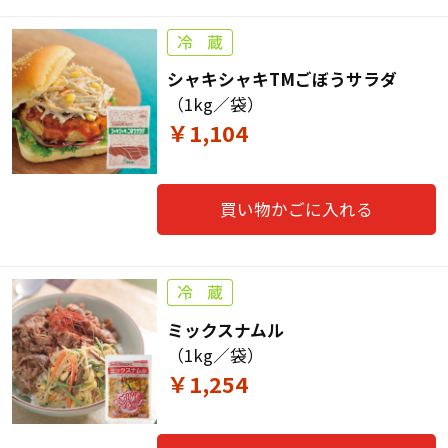
シャキシャキTMごぼうサラダ
（1kg／袋）
￥1,104
買い物かごに入れる
ミックスナムル
（1kg／袋）
￥1,254