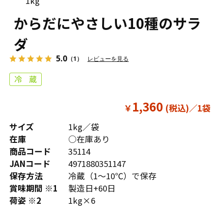
1kg
からだにやさしい10種のサラ
ダ
5.0
（1）
レビューを見る
1,360
￥
サイズ
1kg／袋
在庫
○在庫あり
商品コード
35114
JANコード
4971880351147
保存方法
冷蔵（1～10℃）で保存
賞味期間 ※1
製造日+60日
荷姿 ※2
1kg×6