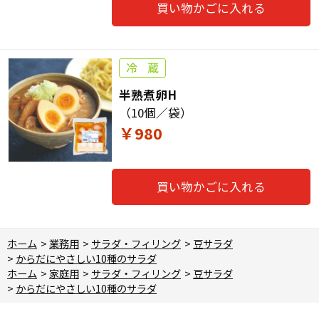
買い物かごに入れる
半熟煮卵H
（10個／袋）
￥980
買い物かごに入れる
ホーム
>
業務用
>
サラダ・フィリング
>
豆サラダ
>
からだにやさしい10種のサラダ
ホーム
>
家庭用
>
サラダ・フィリング
>
豆サラダ
>
からだにやさしい10種のサラダ