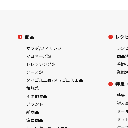
商品
レシ
サラダ/フィリング
レシ
マヨネーズ類
商品
ドレッシング類
季節
ソース類
業態
タマゴ加工品/タマゴ風加工品
特集
和惣菜
特集
その他商品
導入
ブランド
セー
新商品
セッ
注目商品
ケー