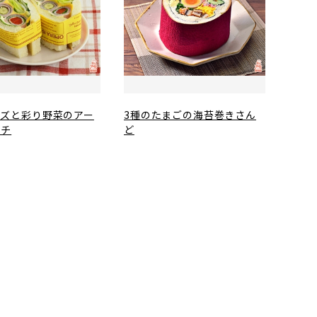
ーズと彩り野菜のアー
3種のたまごの海苔巻きさん
ッチ
ど