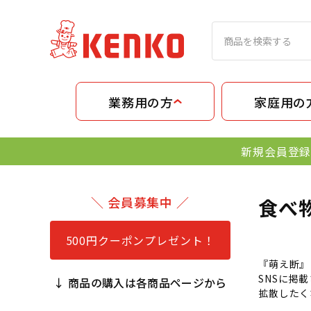
業務用の方
家庭用の
新規会員登録
＼ 会員募集中 ／
食べ
500円クーポンプレゼント！
『萌え断』
SNSに掲
↓ 商品の購入は各商品ページから
拡散したく