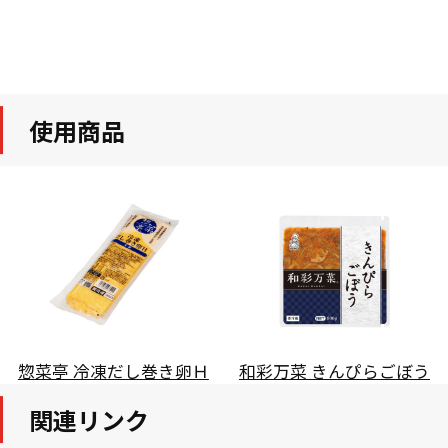
使用商品
惣菜亭 冷凍だし巻き卵Ｈ
和彩万菜 きんぴらごぼう
関連リンク