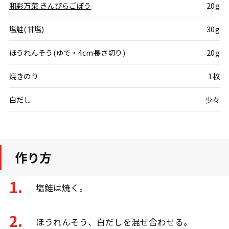
和彩万菜 きんぴらごぼう
20g
塩鮭(甘塩)
30g
ほうれんそう(ゆで・4cm長さ切り)
20g
焼きのり
1枚
白だし
少々
作り方
塩鮭は焼く。
ほうれんそう、白だしを混ぜ合わせる。