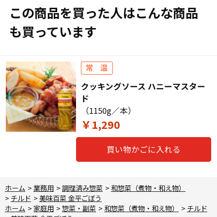
この商品を買った人はこんな商品
も買っています
クッキングソース ハニーマスター
ド
（1150g／本）
￥1,290
買い物かごに入れる
ホーム
>
業務用
>
調理済み惣菜
>
和惣菜（煮物・和え物）
>
チルド
>
美味百菜 金平ごぼう
ホーム
>
家庭用
>
惣菜・副菜
>
和惣菜（煮物・和え物）
>
チルド