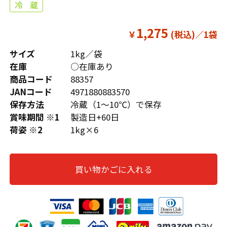
1,275
￥
サイズ
1kg／袋
在庫
○在庫あり
商品コード
88357
JANコード
4971880883570
保存方法
冷蔵（1～10℃）で保存
賞味期間 ※1
製造日+60日
荷姿 ※2
1kg×6
買い物かごに入れる