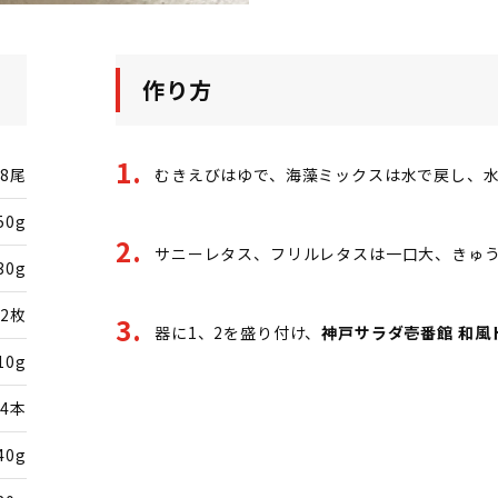
作り方
8尾
むきえびはゆで、海藻ミックスは水で戻し、
50g
サニーレタス、フリルレタスは一口大、きゅ
30g
2枚
器に1、2を盛り付け、
神戸サラダ壱番館 和風
10g
/4本
40g