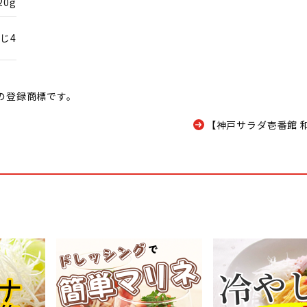
20g
じ4
の登録商標です。
【神戸サラダ壱番館 