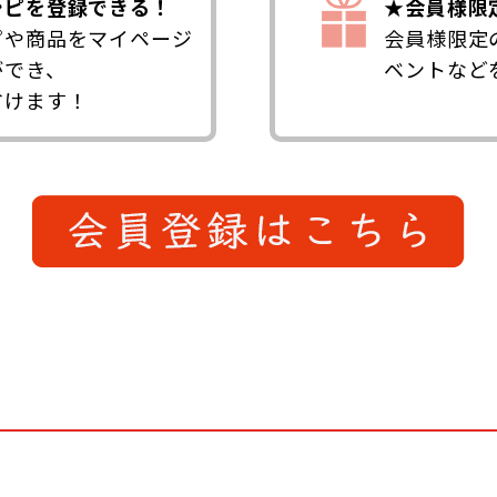
シピを登録できる！
★会員様限
ピや商品をマイページ
会員様限定
ができ、
ベントなど
省けます！