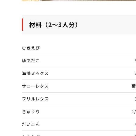
材料（2～3人分）
むきえび
ゆでだこ
海藻ミックス
サニーレタス
葉
フリルレタス
きゅうり
1
だいこん