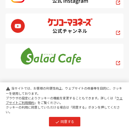
当サイトでは、お客様の利便性向上、ウェブサイトの改善等を目的に、クッキ
warning
ーを使用しております。
ブラウザの設定によりクッキーの機能を変更することもできます。詳しくは「
ウェ
PC
スマートフォン
ブサイトご利用規約
」をご覧ください。
クッキーの利用に同意していただける場合は「同意する」ボタンを押してくださ
い。
copyright KENKO Mayonnaise Co.,Ltd.All rights reserved.
同意する
check