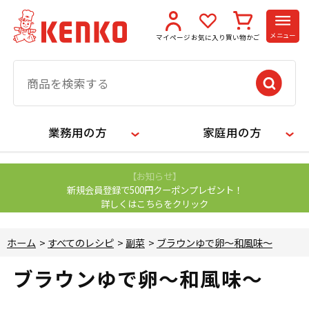
メニュー
マイページ
お気に入り
買い物かご
業務用の方
家庭用の方
【お知らせ】
新規会員登録で500円クーポンプレゼント！
詳しくはこちらをクリック
ホーム
>
すべてのレシピ
>
副菜
>
ブラウンゆで卵～和風味～
ブラウンゆで卵～和風味～