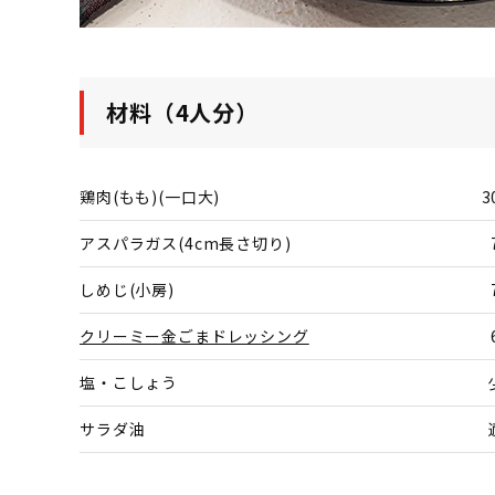
材料（4人分）
鶏肉(もも)(一口大)
3
アスパラガス(4cm長さ切り)
しめじ(小房)
クリーミー金ごまドレッシング
塩・こしょう
サラダ油