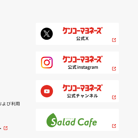
および利用
ト