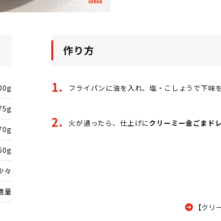
作り方
00g
フライパンに油を入れ、塩・こしょうで下味
75g
火が通ったら、仕上げに
クリーミー金ごまド
70g
60g
少々
適量
【クリ