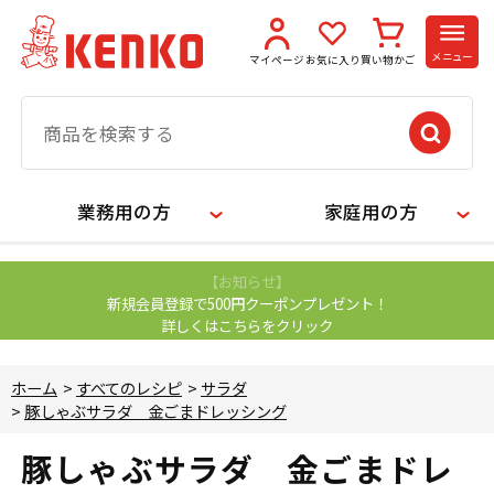
メニュー
マイページ
お気に入り
買い物かご
業務用の方
家庭用の方
【お知らせ】
新規会員登録で500円クーポンプレゼント！
詳しくはこちらをクリック
ホーム
>
すべてのレシピ
>
サラダ
>
豚しゃぶサラダ 金ごまドレッシング
豚しゃぶサラダ 金ごまドレ